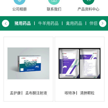
公司相册
联系我们
产品资料中心
猪用药品
牛羊用药品
禽用药品
伴侣动物
孟护康 ▏孟布酮注射液
咳特净 ▏清肺颗粒