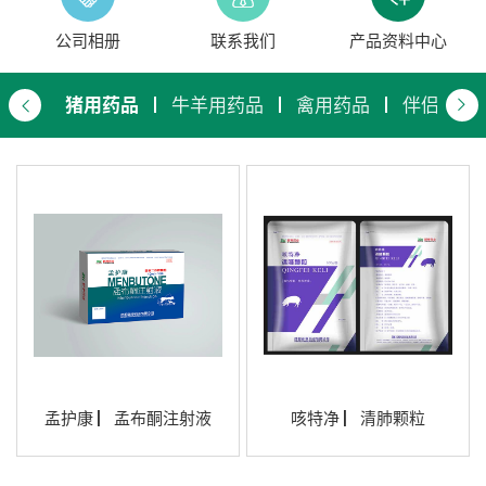
公司相册
联系我们
产品资料中心
猪用药品
牛羊用药品
禽用药品
伴侣动物
孟护康 ▏孟布酮注射液
咳特净 ▏清肺颗粒