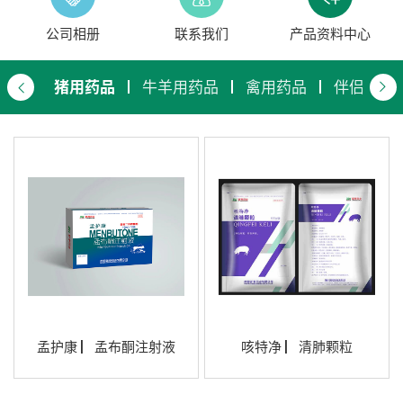
公司相册
联系我们
产品资料中心
猪用药品
牛羊用药品
禽用药品
伴侣动物
孟护康 ▏孟布酮注射液
咳特净 ▏清肺颗粒