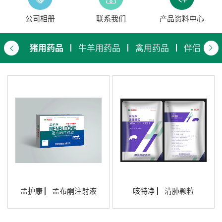
公司相册
联系我们
产品资料中心
猪用药品
牛羊用药品
禽用药品
伴侣动物
孟护康 ▏孟布酮注射液
咳特净 ▏清肺颗粒