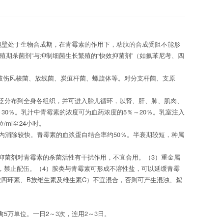
胞壁处于生物合成期，在青霉素的作用下，粘肽的合成受阻不能形
繁殖期杀菌剂”与抑制细菌生长繁殖的“快效抑菌剂”（如氟苯尼考、四
破伤风梭菌、放线菌、炭疽杆菌、螺旋体等。对分支杆菌、支原
泛分布到全身各组织，并可进入胎儿循环，以肾、肝、肺、肌肉、
～
30
％。乳汁中青霉素的浓度可为血药浓度的
5
％～
20
％。乳室注入
位
/ml
至
24
小时。
内消除较快。青霉素的血浆蛋白结合率约
50
％。半衰期较短，种属
抑菌剂对青霉素的杀菌活性有干扰作用，不宜合用。（
3
）重金属
，禁止配伍。（
4
）胺类与青霉素可形成不溶性盐，可以延缓青霉
酸四环素、
B
族维生素及维生素
C
）不宜混合，否则可产生混浊、絮
禽
5
万单位。一日
2
～
3
次，连用
2
～
3
日。