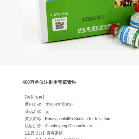
400万单位注射用青霉素钠
【兽药名称】
通用名
称
：注射用青霉素钾
商品名
称
：
无
英文名
称
：
Benzylpenicillin Sodium for Injection
汉语拼音：
Zhusheyong Qingmeisuna
【主要成分】青霉素
钠