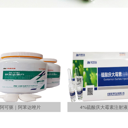
阿可驱｜阿苯达唑片
4%硫酸庆大霉素注射液5