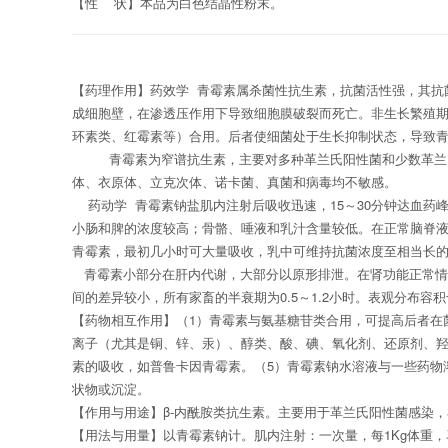
【性
状】本品为白色结晶性粉末。
【药理作用】
药效学
青霉素属杀菌性抗生素，抗菌活性强，其抗
成细胞壁，在渗透压作用下导致细胞膜破裂而死亡。非生长繁殖
环素类、红霉素等）合用。后者使细菌处于生长抑制状态，导致
青霉素为窄谱抗生素，主要对多种革兰氏阳性菌和少数革兰
体、衣原体、立克次体、诺卡菌、真菌和病毒均不敏感。
药动学
青霉素
钠
盐肌内注射后吸收迅速，
15
～
30
分钟达血药
小肠和脾的浓度较高；骨骼、唾液和乳汁含量较低。在正常脑脊
青霉素，最初几小时可大量吸收，乳中可维持抗菌浓度至相当长
青霉素小部分在肝内代谢，大部分以原形排泄。在肾功能正常情
间的差异较小，所有家畜的半衰期为
0.5
～
1.2
小时。表观分布容积
【药物相互作用】（
1
）青霉素与氨基糖苷类合用，可提高后者在
离子（尤其是铜、锌、汞）、醇类、酸、碘、氧化剂、还原剂、
素的吸收，如普鲁卡因青霉素。（
5
）青霉素
钠
水溶液与一些药物
状物或沉淀
。
【作用与
用
途】
β-
内酰胺类抗生素。主要用于革兰氏阳性菌感染，
【用法与用量】
以青霉素钠计。
肌内注射：一次量，每
1Kg
体重，