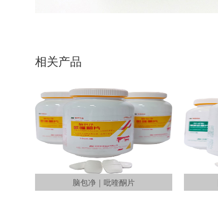
相关产品
脑包净｜吡喹酮片