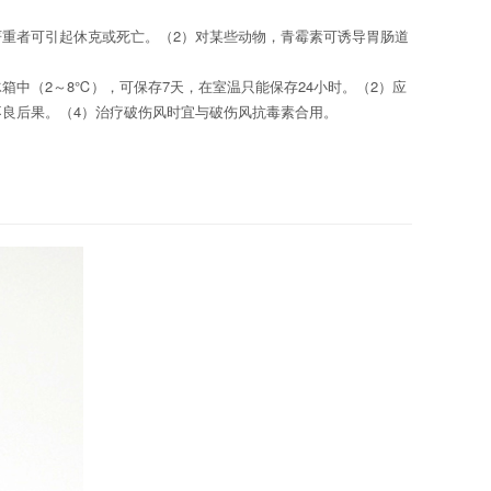
严重者可引起休克或死亡。
（2）
对某些动物，青霉素可诱导胃肠道
冰箱中（
2
～
8℃
），可保存
7
天，在室温只能保存
24
小时。（
2
）应
不良后果。（
4
）治疗破伤风时宜与破伤风抗毒素合用。