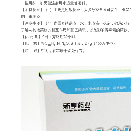
临用前
，
加灭菌注射用水适量使溶解。
【不良反应】
（1）
主要是过敏反应，大多数家畜均可发生
，但发
的二重感染。
【注意事项】
（
1
）青霉素
钠
易溶于水，水溶液不稳定，很易水解
了解与其他药物的相互作用和配伍禁忌，以免影响青霉素的药效
【休
药
期】
0
日
；
弃奶期
72
小时
。
【规
格】按
C
H
N
N
O
S
计算：
2.4g
（
400
万单位）
16
17
2
a
4
【贮
藏】密闭，在凉暗干燥处保存。