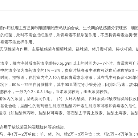
菌作用机理
主要
是抑制细菌细胞壁粘肽的合成。生长期的敏感菌分裂旺盛，细
期的细菌，此时不需合成细胞壁，则青霉素不起杀菌作用，
不应将青霉素这类
“
青霉素不能发挥作用。
氏阴性菌有作用。主要敏感菌有葡萄球菌、链球菌、猪丹毒杆菌、棒状杆菌、
峰浓度，肌内注射后血药浓度维持
0.5μg/ml
以上的时间为
6
～
7
小时。青霉素可广
液中的浓度仅为血药浓度的
1
％～
3
％，炎症时脑脊液中浓度可达血药浓度的
5
％
的时间。据报道，在乳室内注入
10
万单位青霉素水溶液，其在乳中可保留
4.26
单
况下，
50
％～
75
％自肾脏排出，其中
90
％通过肾小管分泌，因排出迅速，故体
也较小，一般为
0.2
～
0.3 L/kg
，血浆浓度较高，组织浓度较低。
菌体内的浓度，呈现协同作用。（
2
）大环内酯类、四环素类和酰胺醇类等快效
羟基化合物，呈酸性的葡萄糖注射液或盐酸四环素注射液等可破坏青霉素的活性
溶液（如盐酸氯丙嗪、盐酸林可霉素、酒石酸去甲肾上腺素、盐酸土霉素、盐
亦
用于
放线
菌
及钩端螺旋体等的感染
。
马、牛
1
万～
2
万单位；羊、猪、驹、犊
2
万～
3
万单位；犬、猫
3
万～
4
万单位；