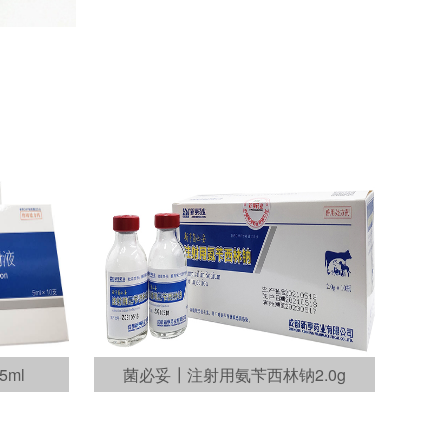
ml
菌必妥┃注射用氨苄西林钠2.0g