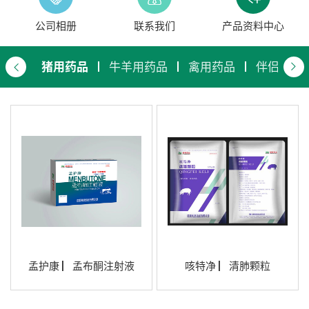
公司相册
联系我们
产品资料中心
猪用药品
牛羊用药品
禽用药品
伴侣动物
孟护康 ▏孟布酮注射液
咳特净 ▏清肺颗粒